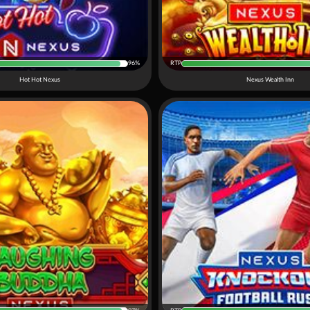
96%
RTP
Hot Hot Nexus
Nexus Wealth Inn