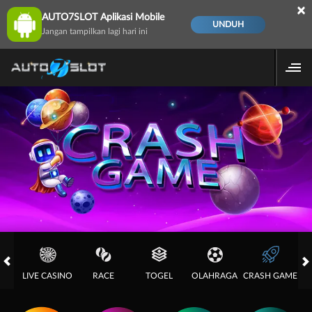
×
AUTO7SLOT Aplikasi Mobile
UNDUH
Jangan tampilkan lagi hari ini
S
LIVE CASINO
RACE
TOGEL
OLAHRAGA
CRASH GAME