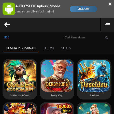
×
AUTO7SLOT Aplikasi Mobile
UNDUH
Jangan tampilkan lagi hari ini
JDB
SEMUA PERMAINAN
TOP 20
SLOTS
Golden Hoof Quest
Derby King
Poseidon