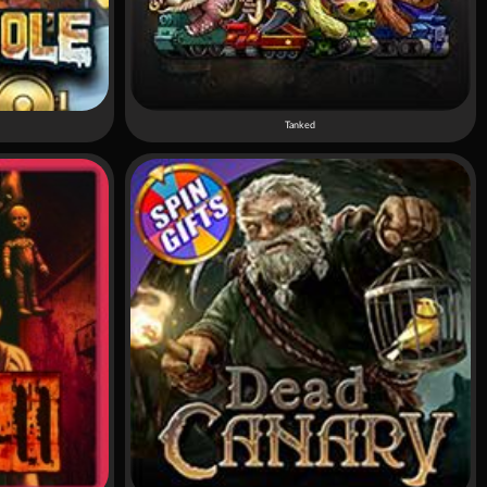
Tanked