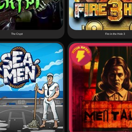
The Crypt
Fire in the Hole 3