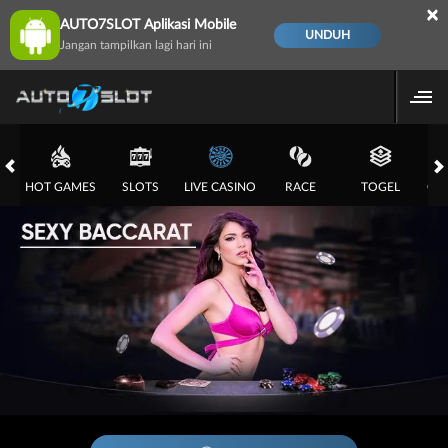
×
AUTO7SLOT Aplikasi Mobile
UNDUH
Jangan tampilkan lagi hari ini
HOT GAMES
SLOTS
LIVE CASINO
RACE
TOGEL
OL