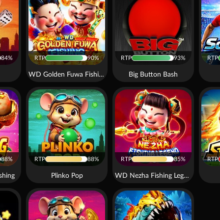
84%
RTP
90%
RTP
93%
RTP
WD Golden Fuwa Fishing
Big Button Bash
88%
RTP
88%
RTP
85%
RTP
shing
Plinko Pop
WD Nezha Fishing Legend