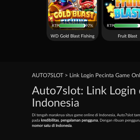
RTP
97%
RTP
WD Gold Blast Fishing
Fruit Blast
AUTO7SLOT > Link Login Pecinta Game Onl
Auto7slot: Link Login
Indonesia
Di tengah maraknya situs game online di Indonesia, Auto7slot t
pada
kredibilitas
,
pengalaman pengguna
, Dengan ribuan pengguna 
nomor satu di Indonesia
.