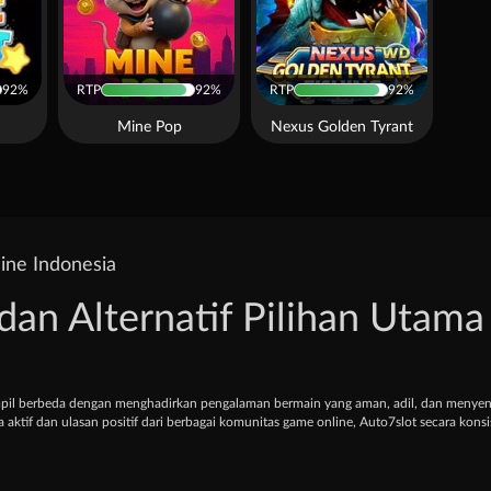
92%
RTP
92%
RTP
92%
Mine Pop
Nexus Golden Tyrant
ine Indonesia
 dan Alternatif Pilihan Utam
ampil berbeda dengan menghadirkan pengalaman bermain yang aman, adil, dan menyenan
aktif dan ulasan positif dari berbagai komunitas game online, Auto7slot secara kons