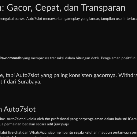
 Gacor, Cepat, dan Transparan
g mengakui bahwa Auto7slot menawarkan gameplay yang lancar, tampilan user interfac
hdraw otomatis
yang memproses transaksi dalam hitungan detik. Pengalaman positif 
me, tapi Auto7slot yang paling konsisten gacornya. With
tif dari Surabaya.
m Auto7slot
ne. Auto7slot dikelola oleh tim profesional yang berpengalaman dalam industri iGami
a permainan berjalan secara adil (
fair play
).
alui live chat dan WhatsApp, siap membantu segala keluhan maupun pertanyaan pemain