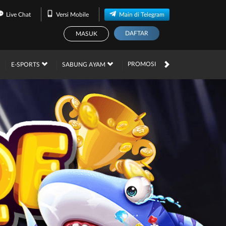
Live Chat
Versi Mobile
Main di Telegram
DAFTAR
MASUK
PROMOSI
E-SPORTS
SABUNG AYAM