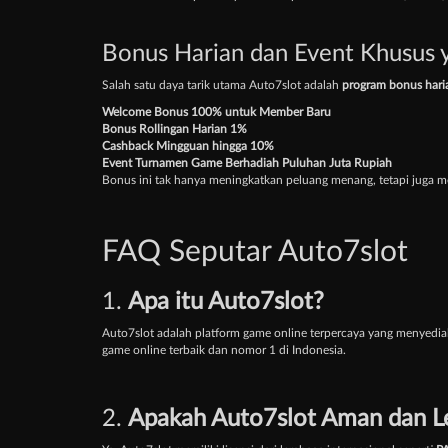
Bonus Harian dan Event Khusus y
Salah satu daya tarik utama Auto7slot adalah
program bonus haria
Welcome Bonus 100% untuk Member Baru
Bonus Rollingan Harian 1%
Cashback Mingguan hingga 10%
Event Turnamen Game Berhadiah Puluhan Juta Rupiah
Bonus ini tak hanya meningkatkan peluang menang, tetapi juga 
FAQ Seputar Auto7slot
1.
Apa itu Auto7slot?
Auto7slot adalah platform game online terpercaya yang menyediakan
game online terbaik dan nomor 1 di Indonesia.
2.
Apakah Auto7slot Aman dan Le