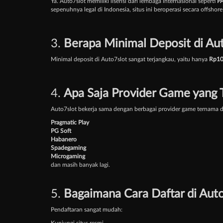
Ya. Auto7slot memiliki lisensi dari lembaga internasional seperti
P
sepenuhnya legal di Indonesia, situs ini beroperasi secara offs
3.
Berapa Minimal Deposit di Au
Minimal deposit di Auto7slot sangat terjangkau, yaitu hanya
Rp10
4.
Apa Saja Provider Game yang T
Auto7slot bekerja sama dengan berbagai provider game ternama du
Pragmatic Play
PG Soft
Habanero
Spadegaming
Microgaming
dan masih banyak lagi.
5.
Bagaimana Cara Daftar di Aut
Pendaftaran sangat mudah:
Kunjungi situs resmi