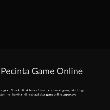
a Pecinta Game Online
gkan. Situs ini tidak hanya fokus pada jumlah game, tetapi juga
isten membuktikan diri sebagai
situs game online terpercaya