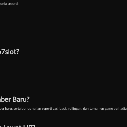
nia seperti:
o7slot?
ber Baru?
r baru, serta bonus harian seperti cashback, rollingan, dan turnamen game berhadia