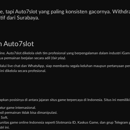
me, tapi Auto7slot yang paling konsisten gacornya. With
tif dari Surabaya.
m Auto7slot
ne. Auto7slot dikelola oleh tim profesional yang berpengalaman dalam industri iGami
a permainan berjalan secara adil (
fair play
).
alui live chat dan WhatsApp, siap membantu segala keluhan maupun pertanyaan pemain
i dikelola secara profesional.
kan posisinya di antara jajaran situs game terpercaya di Indonesia. Situs ini memiliki
tur game internasional.
il permainan tidak bisa dimanipulasi.
 Soft.
munitas game online Indonesia seperti Slotmania ID, Kaskus Game, dan grup Telegra
ri ini.