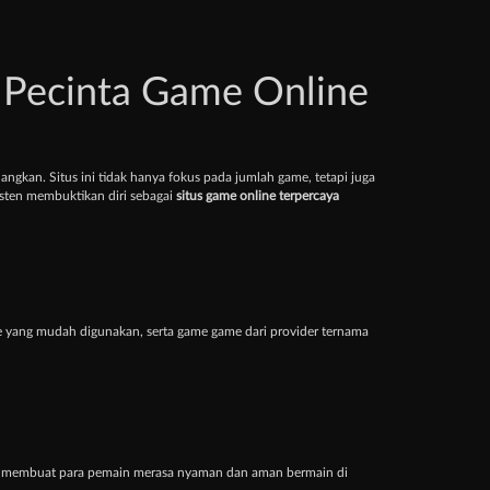
a Pecinta Game Online
gkan. Situs ini tidak hanya fokus pada jumlah game, tetapi juga
isten membuktikan diri sebagai
situs game online terpercaya
e yang mudah digunakan, serta game game dari provider ternama
ini membuat para pemain merasa nyaman dan aman bermain di