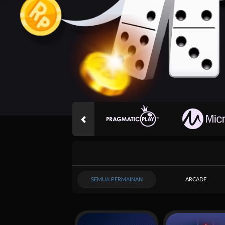
SEMUA PERMAINAN
ARCADE