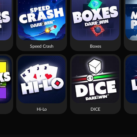
Speed Crash
Boxes
Hi-Lo
DICE