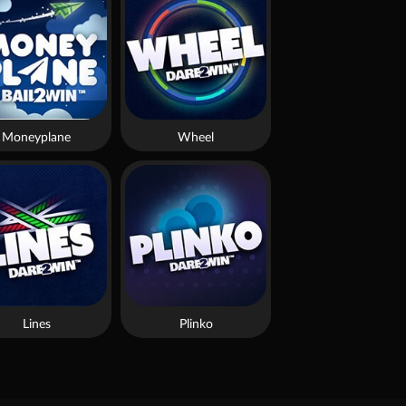
Moneyplane
Wheel
Lines
Plinko