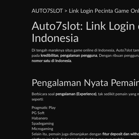
AUTO7SLOT > Link Login Pecinta Game Onl
Auto7slot: Link Login
Indonesia
Di tengah maraknya situs game online di Indonesia, Auto7slot t
pada
kredibilitas
,
pengalaman pengguna
, Dengan ribuan pengguna 
nomor satu di Indonesia
.
Pengalaman Nyata Pemain:
Berbicara soal
pengalaman (Experience)
, tak sedikit pemain yan
seperti:
Pragmatic Play
PG Soft
Habanero
Spadegaming
Microgaming
Selain itu, pemain juga dimanjakan dengan
fitur deposit dan wit