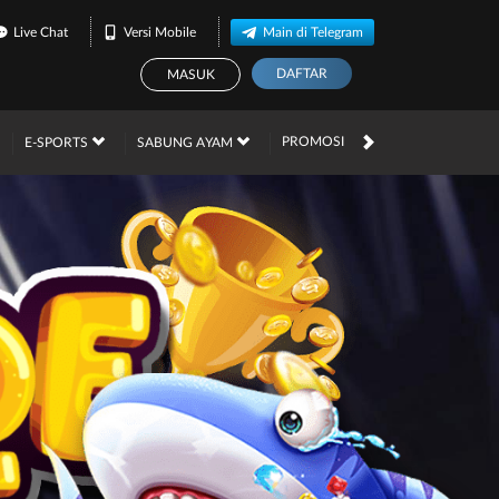
Live Chat
Versi Mobile
Main di Telegram
DAFTAR
MASUK
PROMOSI
E-SPORTS
SABUNG AYAM