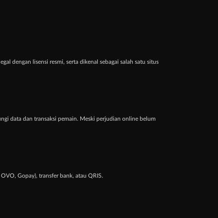
l dengan lisensi resmi, serta dikenal sebagai salah satu situs
ngi data dan transaksi pemain. Meski perjudian online belum
, OVO, Gopay), transfer bank, atau QRIS.