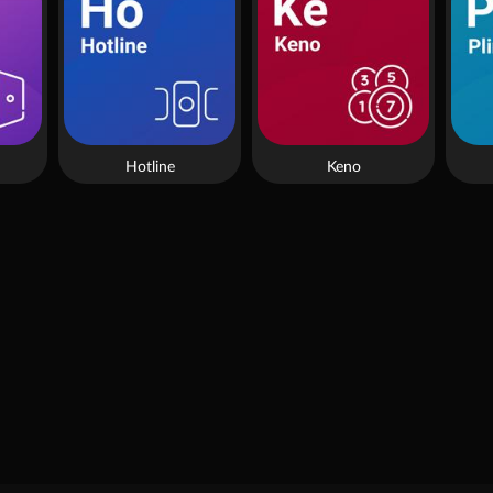
Hotline
Keno