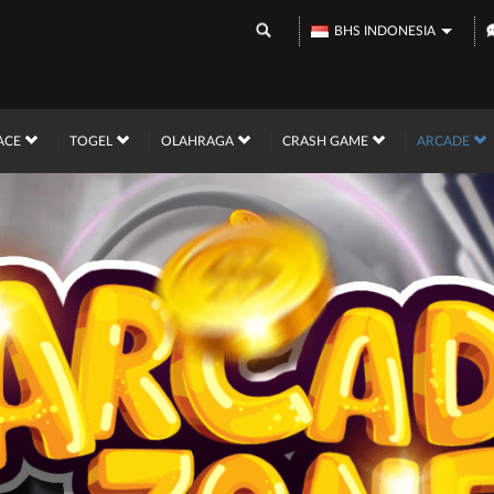
BHS INDONESIA
ACE
TOGEL
OLAHRAGA
CRASH GAME
ARCADE