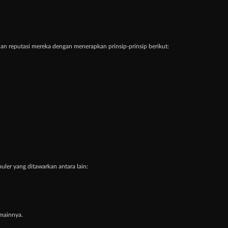
an reputasi mereka dengan menerapkan prinsip-prinsip berikut:
ler yang ditawarkan antara lain:
emainnya.