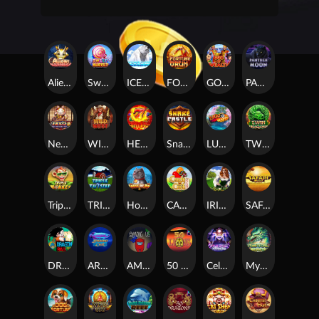
Aliens Madness
Sweet Buffet
ICELAND
FORTUNE DRUM
GOD OF WEALTH
PANTHER MOON
Neko The Fortune Cat
WILD WEST
HELL HOT 100
Snake Castle
LUCKY BEASTS
TWIN DRAGON
Triple Monkey
TRIPLE TWISTER
House of Dog
CANDY CRUSH
IRISH LUCK
SAFARI HEAT
DRAGON BALL
AROWANAS LUCK
AMONG US
50 LIONS
Celestial Goddess
Mystical Beasts