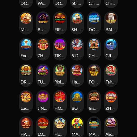
DOG FORTUNE
Wings of God
DOLPHIN REEF
50 DRAGONS
Cai Shen Do
Chinese Fair
MIGHTY SPARTAN
BUFFALO
FIRE KINGDOM
SHIBA VILLAGE
DOLPHIN TREASURE
BAI SHI
Excalibur Legend
ZHAO CAI JIN BAO
TIKI TORCH
5 DRAGONS
CHOY SUN DOA
GREAT BLUE
DRAGON GATE
TUTTI FRUTTI
Rising Maya
Hawaiian Totem
FORTUNE LIONS
Fairy of Riches
Lucky Snake
JIN QIAN WA
HOT FRUITS 20
BOY KING
Insect Temple
ZHAO CAI TONG ZHI
HAPPY NEW YEAR
LOTTO MADNESS
Honey Bee Bee
MARIO AND FRIENDS
MAYAN TEMPLE
Alice Wonderland