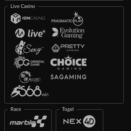
Live Casino
Race
Togel