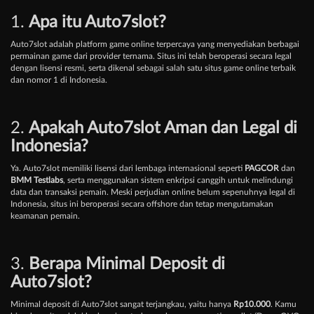
1.
Apa itu Auto7slot?
Auto7slot adalah platform game online terpercaya yang menyediakan berbagai
permainan game dari provider ternama. Situs ini telah beroperasi secara legal
dengan lisensi resmi, serta dikenal sebagai salah satu situs game online terbaik
dan nomor 1 di Indonesia.
2.
Apakah Auto7slot Aman dan Legal di
Indonesia?
Ya. Auto7slot memiliki lisensi dari lembaga internasional seperti
PAGCOR
dan
BMM Testlabs
, serta menggunakan sistem enkripsi canggih untuk melindungi
data dan transaksi pemain. Meski perjudian online belum sepenuhnya legal di
Indonesia, situs ini beroperasi secara offshore dan tetap mengutamakan
keamanan pemain.
3.
Berapa Minimal Deposit di
Auto7slot?
Minimal deposit di Auto7slot sangat terjangkau, yaitu hanya
Rp10.000
. Kamu