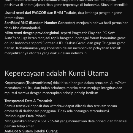
posisinya di antara jajaran situs game terpercaya di Indonesia. Situs ini memiliki:
Lisensi resmi dari PAGCOR dan BMM Testlabs
, dua lembaga pengatur game
internasional.
Sertifikasi RNG (Random Number Generator)
, menjamin bahwa hasil permainan
tidak bisa dimanipulasi.
Mitra resmi dengan provider global
, seperti Pragmatic Play dan PG Soft.
Auto7slot juga kerap menjadi topik hangat di berbagai forum komunitas game
online Indonesia seperti Slotmania ID, Kaskus Game, dan grup Telegram game
harian. Kehadirannya yang konsisten dalam memberikan pelayanan terbaik
menjadikannya otoritas yang diakui dalam industri ini.
Kepercayaan adalah Kunci Utama
Kepercayaan (Trustworthiness)
tidak bisa dibangun dalam semalam. Auto7slot
memahami hal itu, dan itulah sebabnya mereka terus menjaga integritas dan
reputasi mereka dengan menerapkan prinsip-prinsip berikut:
Transparansi Data & Transaksi:
Semua transaksi deposit dan withdraw dapat dilacak dan terekam secara
otomatis di dashboard pengguna. Tidak ada potongan tersembunyi.
Perlindungan Data Pribadi:
Menggunakan enkripsi SSL 256-bit yang memastikan data pribadi dan finansial
pemain tetap aman.
Anti-Bot & Sistem Deteksi Curang: