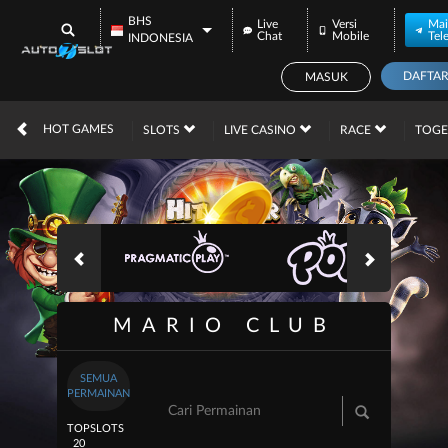
BHS
Live
Versi
Mai
Chat
Mobile
Tel
INDONESIA
DAFTA
MASUK
IDR
12,670,319,
HOT GAMES
SLOTS
LIVE CASINO
RACE
TOG
MARIO CLUB
SEMUA
PERMAINAN
TOP
SLOTS
20