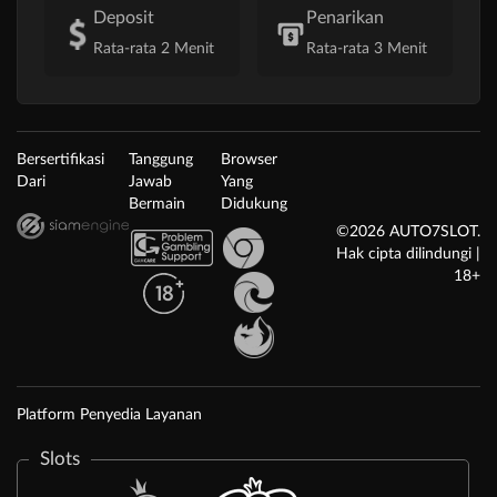
Deposit
Penarikan
Rata-rata 2 Menit
Rata-rata 3 Menit
Bersertifikasi
Tanggung
Browser
Dari
Jawab
Yang
Bermain
Didukung
©2026 AUTO7SLOT.
Hak cipta dilindungi |
18+
Platform Penyedia Layanan
Slots