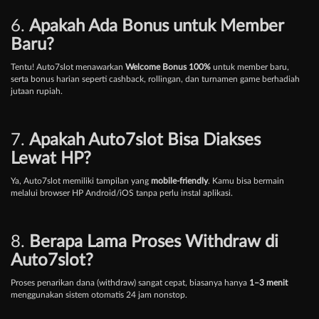
6.
Apakah Ada Bonus untuk Member
Baru?
Tentu! Auto7slot menawarkan
Welcome Bonus 100%
untuk member baru,
serta bonus harian seperti cashback, rollingan, dan turnamen game berhadiah
jutaan rupiah.
7.
Apakah Auto7slot Bisa Diakses
Lewat HP?
Ya, Auto7slot memiliki tampilan yang
mobile-friendly
. Kamu bisa bermain
melalui browser HP Android/iOS tanpa perlu instal aplikasi.
8.
Berapa Lama Proses Withdraw di
Auto7slot?
Proses penarikan dana (withdraw) sangat cepat, biasanya hanya
1–3 menit
menggunakan sistem otomatis 24 jam nonstop.