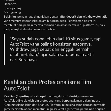
Habanero
Spadegaming
Microgaming
Selain itu, pemain juga dimanjakan dengan
fitur deposit dan withdraw otomatis
yang memproses transaksi dalam hitungan detik. Pengalaman positif ini
membuat para pemain merasa nyaman dan aman bermain di platform ini, baik
dari perangkat desktop maupun mobile.
“Saya sudah coba lebih dari 10 situs game, tapi
Auto7slot yang paling konsisten gacornya.
Withdraw juga cepat dan enggak pernah
ditahan-tahan,” ujar salah satu pemain aktif
dari Surabaya.
Keahlian dan Profesionalisme Tim
Auto7slot
Keahlian (Expertise)
adalah aspek penting dalam industri game online.
Auto7slot dikelola oleh tim profesional yang berpengalaman dalam industri
iGaming selama lebih dari 8 tahun. Platform ini bekerja sama dengan penyedia
game bersertifikat dan mematuhi regulasi ketat agar semua permainan berjalan