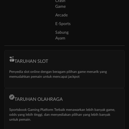
Crash
Game
Arcade
E-Sports
Sabung
Ayam
TARUHAN SLOT
Penyedia slot online dengan beragam pilihan game menarik yang
memudahkan pemain untuk mencapai jackpot
TARUHAN OLAHRAGA
Sportsbook Gaming Platform Terbaik menawarkan lebih banyak game,
odds yang lebih tinggi, dan menyediakan pilihan yang lebih banyak
untuk pemain.