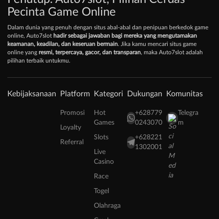
Pecinta Game Online
Dalam dunia yang penuh dengan situs abal-abal dan penipuan berkedok game
online, Auto7slot
hadir sebagai jawaban bagi mereka yang mengutamakan
keamanan, keadilan, dan keseruan bermain
. Jika kamu mencari situs game
online yang
resmi, terpercaya, gacor, dan transparan
, maka Auto7slot adalah
pilihan terbaik untukmu.
Kebijaksanaan
Platform
Kategori
Dukungan
Komunitas
Promosi
Hot
+628779
Telegra
Games
0243070
m
Loyalty
Slots
+628221
Referral
1302001
Live
Casino
Race
Togel
Olahraga