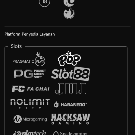
Platform Penyedia Layanan
Slots