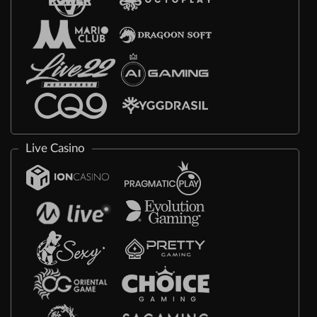
Live Casino