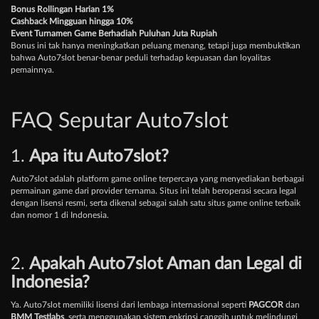
Bonus Rollingan Harian 1%
Cashback Mingguan hingga 10%
Event Turnamen Game Berhadiah Puluhan Juta Rupiah
Bonus ini tak hanya meningkatkan peluang menang, tetapi juga membuktikan
bahwa Auto7slot benar-benar peduli terhadap kepuasan dan loyalitas
pemainnya.
FAQ Seputar Auto7slot
1.
Apa itu Auto7slot?
Auto7slot adalah platform game online terpercaya yang menyediakan berbagai
permainan game dari provider ternama. Situs ini telah beroperasi secara legal
dengan lisensi resmi, serta dikenal sebagai salah satu situs game online terbaik
dan nomor 1 di Indonesia.
2.
Apakah Auto7slot Aman dan Legal di
Indonesia?
Ya. Auto7slot memiliki lisensi dari lembaga internasional seperti
PAGCOR
dan
BMM Testlabs
, serta menggunakan sistem enkripsi canggih untuk melindungi