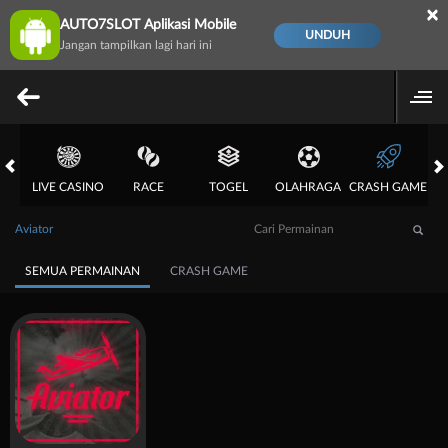
×
AUTO7SLOT Aplikasi Mobile
UNDUH
Jangan tampilkan lagi hari ini
S
LIVE CASINO
RACE
TOGEL
OLAHRAGA
CRASH GAME
Aviator
SEMUA PERMAINAN
CRASH GAME