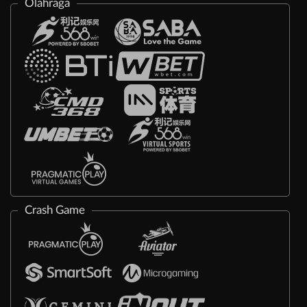
Olahraga
Crash Game