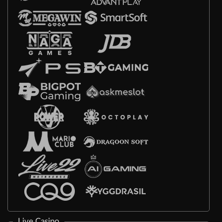
Live Casino