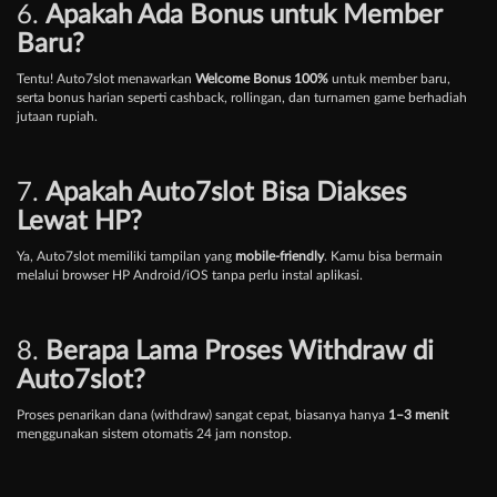
6.
Apakah Ada Bonus untuk Member
Baru?
Tentu! Auto7slot menawarkan
Welcome Bonus 100%
untuk member baru,
serta bonus harian seperti cashback, rollingan, dan turnamen game berhadiah
jutaan rupiah.
7.
Apakah Auto7slot Bisa Diakses
Lewat HP?
Ya, Auto7slot memiliki tampilan yang
mobile-friendly
. Kamu bisa bermain
melalui browser HP Android/iOS tanpa perlu instal aplikasi.
8.
Berapa Lama Proses Withdraw di
Auto7slot?
Proses penarikan dana (withdraw) sangat cepat, biasanya hanya
1–3 menit
menggunakan sistem otomatis 24 jam nonstop.