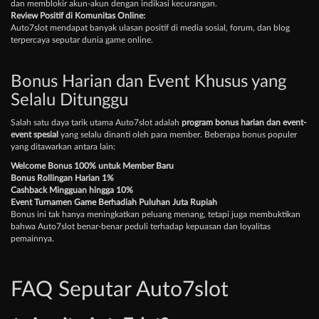
dan memblokir akun-akun dengan indikasi kecurangan.
Review Positif di Komunitas Online:
Auto7slot mendapat banyak ulasan positif di media sosial, forum, dan blog
terpercaya seputar dunia game online.
Bonus Harian dan Event Khusus yang
Selalu Ditunggu
Salah satu daya tarik utama Auto7slot adalah
program bonus harian dan event-
event spesial
yang selalu dinanti oleh para member. Beberapa bonus populer
yang ditawarkan antara lain:
Welcome Bonus 100% untuk Member Baru
Bonus Rollingan Harian 1%
Cashback Mingguan hingga 10%
Event Turnamen Game Berhadiah Puluhan Juta Rupiah
Bonus ini tak hanya meningkatkan peluang menang, tetapi juga membuktikan
bahwa Auto7slot benar-benar peduli terhadap kepuasan dan loyalitas
pemainnya.
FAQ Seputar Auto7slot