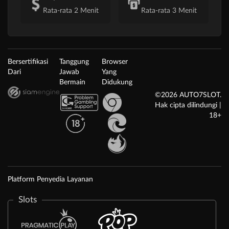
Rata-rata 2 Menit
Rata-rata 3 Menit
Bersertifikasi
Tanggung
Browser
Dari
Jawab
Yang
Bermain
Didukung
©2026 AUTO7SLOT.
Hak cipta dilindungi |
18+
Platform Penyedia Layanan
Slots