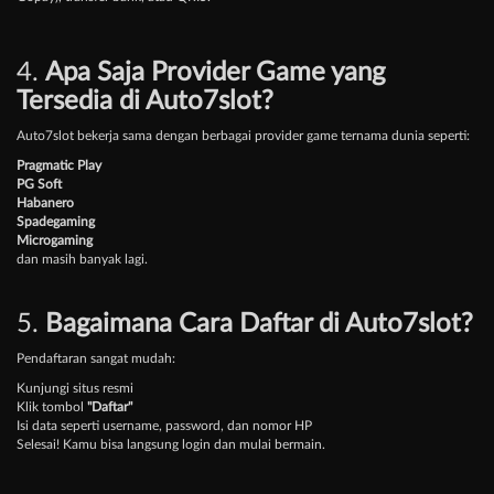
4.
Apa Saja Provider Game yang
Tersedia di Auto7slot?
Auto7slot bekerja sama dengan berbagai provider game ternama dunia seperti:
Pragmatic Play
PG Soft
Habanero
Spadegaming
Microgaming
dan masih banyak lagi.
5.
Bagaimana Cara Daftar di Auto7slot?
Pendaftaran sangat mudah:
Kunjungi situs resmi
Klik tombol
"Daftar"
Isi data seperti username, password, dan nomor HP
Selesai! Kamu bisa langsung login dan mulai bermain.