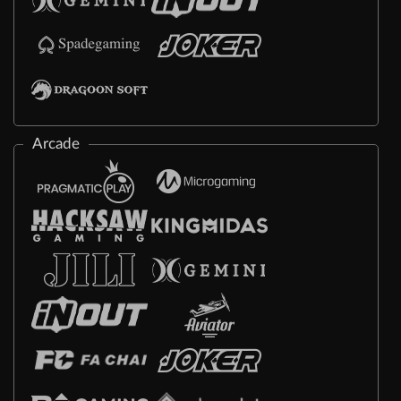
Arcade