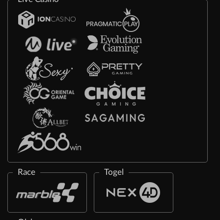
Race
Togel