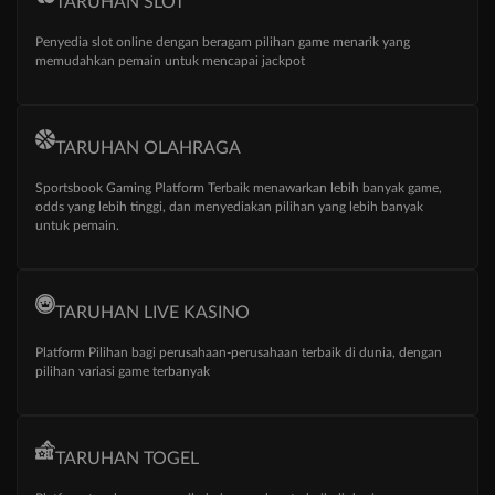
TARUHAN SLOT
Penyedia slot online dengan beragam pilihan game menarik yang
memudahkan pemain untuk mencapai jackpot
TARUHAN OLAHRAGA
Sportsbook Gaming Platform Terbaik menawarkan lebih banyak game,
odds yang lebih tinggi, dan menyediakan pilihan yang lebih banyak
untuk pemain.
TARUHAN LIVE KASINO
Platform Pilihan bagi perusahaan-perusahaan terbaik di dunia, dengan
pilihan variasi game terbanyak
TARUHAN TOGEL