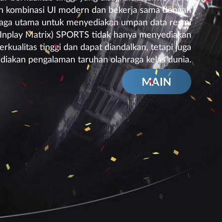
n kombinasi UI modern dan bekerja sama dengan
raga utama untuk menyediakan umpan data resmi
 (Inplay Matrix) SPORTS tidak hanya menyediakan
rkualitas tinggi dan dapat diandalkan, tetapi juga
iakan pengalaman taruhan olahraga kelas dunia.
MAIN