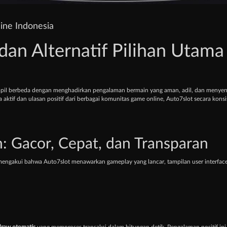
ine Indonesia
 dan Alternatif Pilihan Utam
ampil berbeda dengan menghadirkan pengalaman bermain yang aman, adil, dan menyenan
aktif dan ulasan positif dari berbagai komunitas game online, Auto7slot secara kons
 Gacor, Cepat, dan Transparan
g mengakui bahwa Auto7slot menawarkan gameplay yang lancar, tampilan user interfac