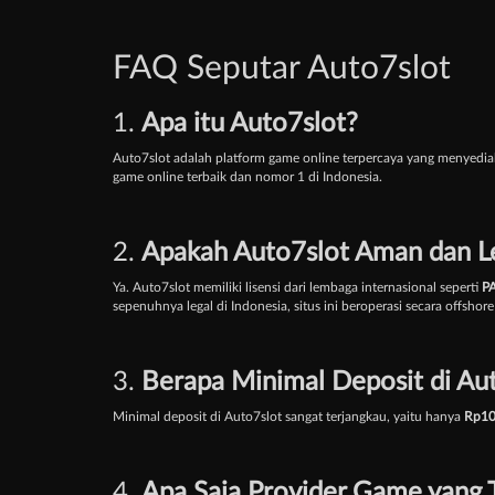
FAQ Seputar Auto7slot
1.
Apa itu Auto7slot?
Auto7slot adalah platform game online terpercaya yang menyediakan
game online terbaik dan nomor 1 di Indonesia.
2.
Apakah Auto7slot Aman dan Le
Ya. Auto7slot memiliki lisensi dari lembaga internasional seperti
P
sepenuhnya legal di Indonesia, situs ini beroperasi secara offs
3.
Berapa Minimal Deposit di Au
Minimal deposit di Auto7slot sangat terjangkau, yaitu hanya
Rp10
4.
Apa Saja Provider Game yang T