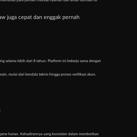
ini membuat para pemain merasa nyaman dan aman bermain di
draw juga cepat dan enggak pernah
ng selama lebih dari 8 tahun. Platform ini bekerja sama dengan
, mulai dari kendala teknis hingga proses verifikasi akun.
:
m game harian. Kehadirannya yang konsisten dalam memberikan