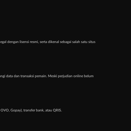
l dengan lisensi resmi, serta dikenal sebagai salah satu situs
ngi data dan transaksi pemain. Meski perjudian online belum
, OVO, Gopay), transfer bank, atau QRIS.