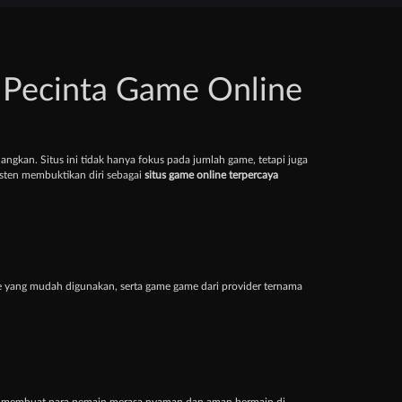
a Pecinta Game Online
gkan. Situs ini tidak hanya fokus pada jumlah game, tetapi juga
isten membuktikan diri sebagai
situs game online terpercaya
e yang mudah digunakan, serta game game dari provider ternama