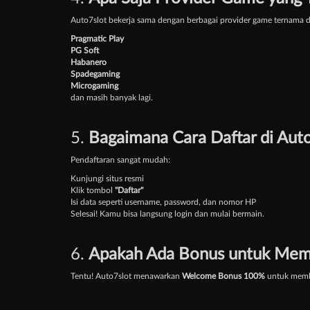
Auto7slot bekerja sama dengan berbagai provider game ternama du
Pragmatic Play
PG Soft
Habanero
Spadegaming
Microgaming
dan masih banyak lagi.
5.
Bagaimana Cara Daftar di Aut
Pendaftaran sangat mudah:
Kunjungi situs resmi
Klik tombol
"Daftar"
Isi data seperti username, password, dan nomor HP
Selesai! Kamu bisa langsung login dan mulai bermain.
6.
Apakah Ada Bonus untuk Mem
Tentu! Auto7slot menawarkan
Welcome Bonus 100%
untuk membe