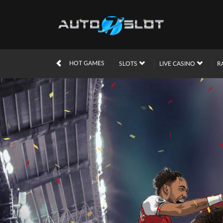
HOT GAMES
SLOTS
LIVE CASINO
R