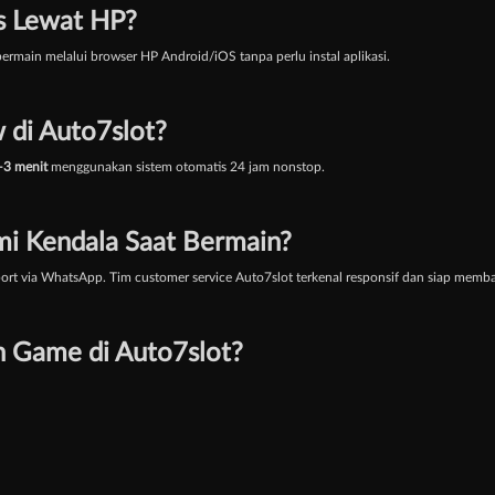
s Lewat HP?
bermain melalui browser HP Android/iOS tanpa perlu instal aplikasi.
 di Auto7slot?
–3 menit
menggunakan sistem otomatis 24 jam nonstop.
mi Kendala Saat Bermain?
ort via WhatsApp. Tim customer service Auto7slot terkenal responsif dan siap mem
n Game di Auto7slot?