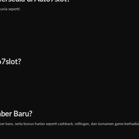
nia seperti:
o7slot?
ber Baru?
r baru, serta bonus harian seperti cashback, rollingan, dan turnamen game berhadia