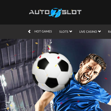
HOT GAMES
SLOTS
LIVE CASINO
R