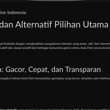
ine Indonesia
 dan Alternatif Pilihan Utam
ampil berbeda dengan menghadirkan pengalaman bermain yang aman, adil, dan menyenan
aktif dan ulasan positif dari berbagai komunitas game online, Auto7slot secara kons
 Gacor, Cepat, dan Transparan
g mengakui bahwa Auto7slot menawarkan gameplay yang lancar, tampilan user interfac