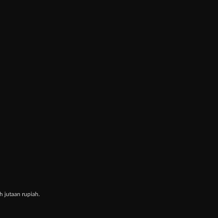
h jutaan rupiah.