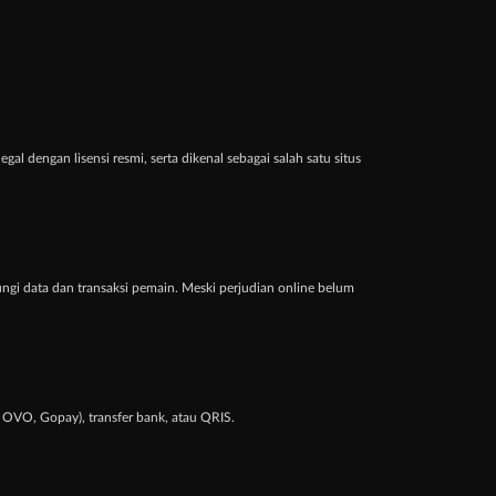
l dengan lisensi resmi, serta dikenal sebagai salah satu situs
ngi data dan transaksi pemain. Meski perjudian online belum
, OVO, Gopay), transfer bank, atau QRIS.