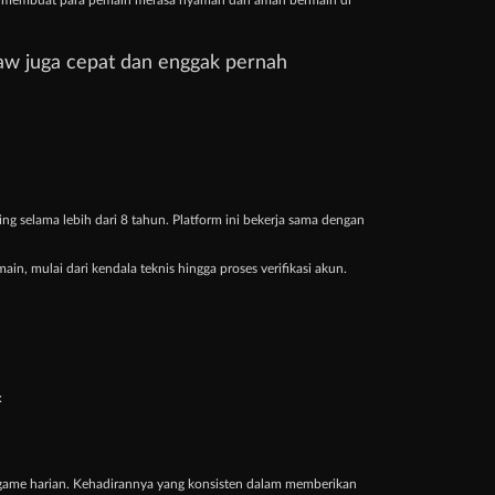
ini membuat para pemain merasa nyaman dan aman bermain di
draw juga cepat dan enggak pernah
ng selama lebih dari 8 tahun. Platform ini bekerja sama dengan
, mulai dari kendala teknis hingga proses verifikasi akun.
:
m game harian. Kehadirannya yang konsisten dalam memberikan