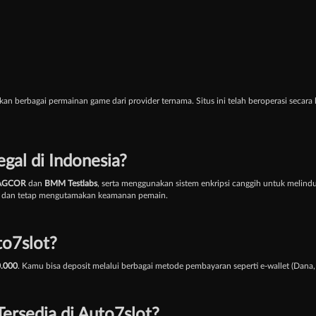
 berbagai permainan game dari provider ternama. Situs ini telah beroperasi secara lega
gal di Indonesia?
AGCOR
dan
BMM Testlabs
, serta menggunakan sistem enkripsi canggih untuk melindu
hore dan tetap mengutamakan keamanan pemain.
to7slot?
.000
. Kamu bisa deposit melalui berbagai metode pembayaran seperti e-wallet (Dana
ersedia di Auto7slot?