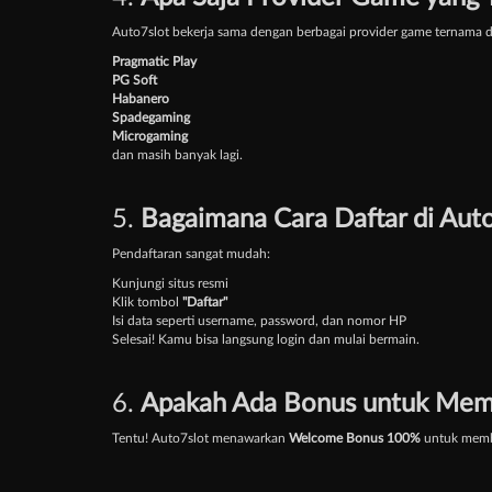
Auto7slot bekerja sama dengan berbagai provider game ternama du
Pragmatic Play
PG Soft
Habanero
Spadegaming
Microgaming
dan masih banyak lagi.
5.
Bagaimana Cara Daftar di Aut
Pendaftaran sangat mudah:
Kunjungi situs resmi
Klik tombol
"Daftar"
Isi data seperti username, password, dan nomor HP
Selesai! Kamu bisa langsung login dan mulai bermain.
6.
Apakah Ada Bonus untuk Mem
Tentu! Auto7slot menawarkan
Welcome Bonus 100%
untuk membe