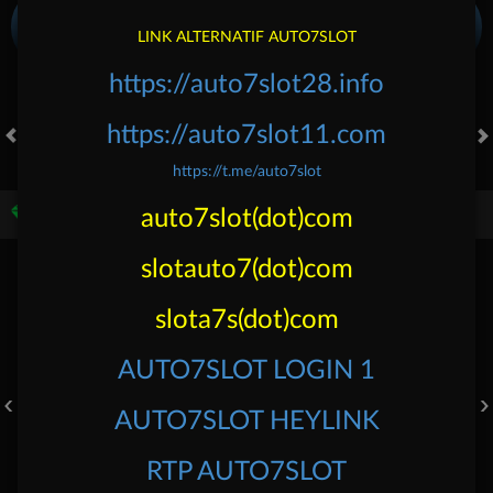
IDR
12,689,788,217
LINK ALTERNATIF AUTO7SLOT
https://auto7slot28.info
https://auto7slot11.com
HOT GAMES
SLOTS
LIVE CASINO
RACE
TOGEL
OL
https://t.me/auto7slot
auto7slot(dot)com
Game Populer
slotauto7(dot)com
slota7s(dot)com
AUTO7SLOT LOGIN 1
Gates of Olympus POP
Bang Gacor 1000
Goyang Gaib
Mahjong 
AUTO7SLOT HEYLINK
RTP AUTO7SLOT