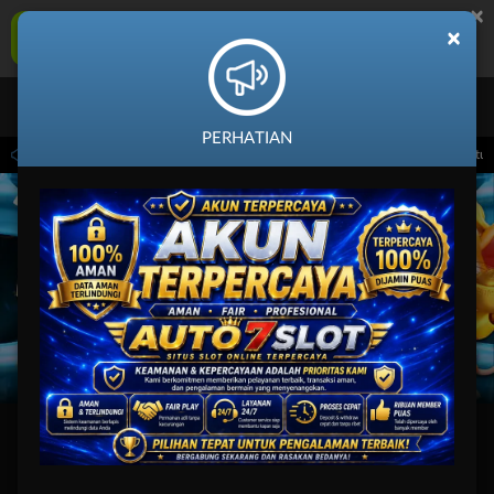
×
AUTO7SLOT Aplikasi Mobile
×
UNDUH
Jangan tampilkan lagi hari ini
PERHATIAN
Sports pada 30-Jun-2026 dari 14.59.59 sampai 30-Sep-2026 14.59.59. Selama waktu i
JACKPOT
PLAY