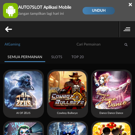
×
AUTO7SLOT Aplikasi Mobile
UNDUH
Jangan tampilkan lagi hari ini
AIGaming
SEMUA PERMAINAN
SLOTS
TOP 20
AI OF ZEUS
Cowboy Bullseye
Dance Dance Dance